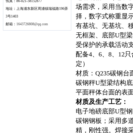
传真：86-021-58152877
场需求，采用当数
地址：上海浦东新区周浦镇瑞福路196弄
择，数字式称重显
3号1403
邮箱：
1643726808@qq.com
有基坑、无基坑、移
无框架、底部U型
受保护的承载活动
配备4、6、8、1
定）
材质：Q235碳钢台面
碳钢秤U型梁结构
平面秤体台面的表
材质及生产工艺：
电子地磅底部U型钢
碳钢钢板；采用多
精，刚性强。焊接