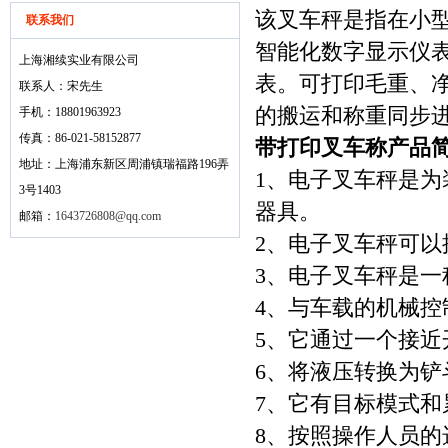
该叉车秤是指在小
联系我们
智能化数字显示仪
上海湘续实业有限公司
表。可打印毛重、
联系人：宋先生
的搬运和称重同步
手机：18801963923
传真：86-021-58152877
带打印叉车称产品
地址：上海浦东新区周浦镇瑞福路196弄
1、电子叉车秤是
3号1403
器具。
邮箱：
1643726808@qq.com
2、电子叉车秤可
3、电子叉车秤是一
4、与车载的机械
5、它通过一个接
6、将液压转换为
7、它有目标模式
8、按照操作人员