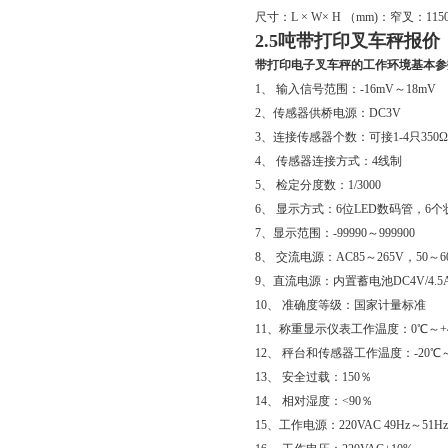
尺寸：L × W× H （mm)：窄叉：1150 * 5
2.5吨带打印叉车秤报价
带打印电子叉车秤的工作环境基本参
1、 输入信号范围：-16mV～18mV
2、传感器供桥电源：DC3V
3、连接传感器个数：可接1-4只350Ω
4、 传感器连接方式：4线制
5、 检定分度数：1/3000
6、 显示方式：6位LED数码管，6
7、显示范围：-99990～999900
8、 交流电源：AC85～265V，50～6
9、直流电源：内置蓄电池DC4V/4.5
10、 准确度等级：国家计量标准
11、称重显示仪表工作温度：0℃～+
12、 秤台和传感器工作温度：-20℃～
13、 安全过载：150％
14、 相对湿度：<90％
15、工作电源：220VAC 49Hz～51Hz