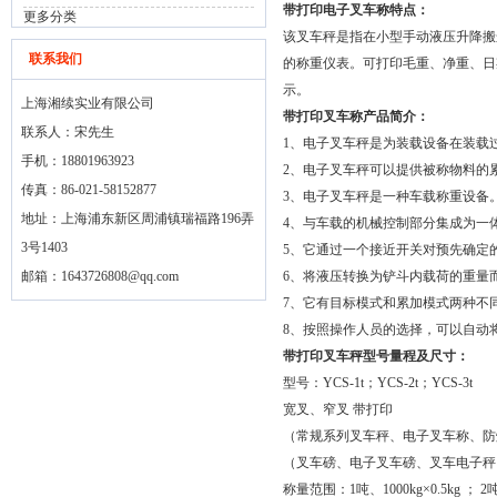
带打印电子叉车称特点：
更多分类
该叉车秤是指在小型手动液压升降搬
联系我们
的称重仪表。可打印毛重、净重、日
示。
上海湘续实业有限公司
带打印叉车称产品简介：
联系人：宋先生
1、电子叉车秤是为装载设备在装载
手机：18801963923
2、电子叉车秤可以提供被称物料的
传真：86-021-58152877
3、电子叉车秤是一种车载称重设备
地址：上海浦东新区周浦镇瑞福路196弄
4、与车载的机械控制部分集成为一
3号1403
5、它通过一个接近开关对预先确定
邮箱：
1643726808@qq.com
6、将液压转换为铲斗内载荷的重量
7、它有目标模式和累加模式两种不
8、按照操作人员的选择，可以自动
带打印叉车秤型号量程及尺寸：
型号：YCS-1t；YCS-2t；YCS-3t
宽叉、窄叉 带打印
（常规系列叉车秤、电子叉车称、防
（叉车磅、电子叉车磅、叉车电子秤
称量范围：1吨、1000kg×0.5kg ； 2吨、