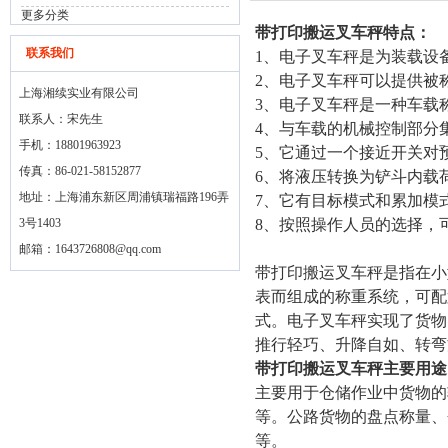
更多分类
带打印搬运叉车秤特点：
联系我们
1、电子叉车秤是为装载设
2、电子叉车秤可以提供被
上海湘续实业有限公司
3、电子叉车秤是一种车载
联系人：宋先生
4、与车载的机械控制部分
手机：18801963923
5、它通过一个接近开关对
传真：86-021-58152877
6、将液压转换为铲斗内载
地址：上海浦东新区周浦镇瑞福路196弄
7、它有目标模式和累加模
3号1403
8、按照操作人员的选择，
邮箱：
1643726808@qq.com
带打印搬运叉车秤是指在小
表而组成的称重系统，可配
式。电子叉车秤实现了货物
推行轻巧、升降自如、转弯
带打印搬运叉车秤主要用途
主要用于仓储作业中货物的
等。公路货物的盘点称量、
等。