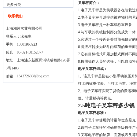
叉车秤简介：
更多分类
1.电子叉车秤是为装载设备在装载
联系我们
2.电子叉车秤可以提供被称物料的
3.电子叉车秤是一种车载称重设备
上海湘续实业有限公司
4.与车载的机械控制部分集成为一
联系人：宋先生
5.它通过一个接近开关对预先确定
手机：18801963923
6.将液压转换为铲斗内载荷的重量而
传真：86-021-58152877
7.它有目标模式和累加模式两种不同
地址：上海浦东新区周浦镇瑞福路196弄
8.按照操作人员的选择，可以自动
3号1403
电子叉车秤组成：
邮箱：
1643726808@qq.com
1、该叉车秤是指在小型手动液压升
打印的称重仪表。可打印毛重、净重
2、电子叉车秤实现了货物的搬运和
便、计量精确等优点。
2.5吨电子叉车秤多少钱
电子叉车秤标准：
1.电子叉车秤使用的计量单位应是克（
2.该电子叉车秤的准确度等级按生产
3.叉车电子秤的铭牌、面版或表头