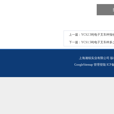
上一篇：
YCS2.5吨电子叉车秤报
下一篇：
YCS1.5吨电子叉车秤多
上海湘续实业有限公司 版
GoogleSitemap
管理登陆
ICP