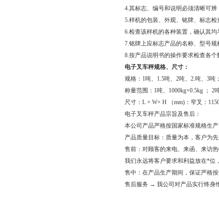
4.其标志、编号和说明必须清晰可
5.样机的包装、外观、铭牌、标志检
6.检查该样机的各种装置，确认其
7.铭牌上应标志产品的名称、型号
8.按产品说明书的操作要求检查各
电子叉车秤规格、尺寸：
规格：1吨、1.5吨、2吨、2.吨、3吨；
称量范围：1吨、1000kg×0.5kg ； 2吨、
尺寸：L × W× H （mm)：窄叉：1150 * 5
电子叉车秤产品宗旨及售后：
本公司产品严格按国家标准规格生产
产品质量目标：质量为本，客户为先，
售前：对顾客的来电、来函、来访热
我们永远将客户要求和利益放在*位
售中：在产品生产期间，保证严格按
售后服务 → 我公司对产品实行终