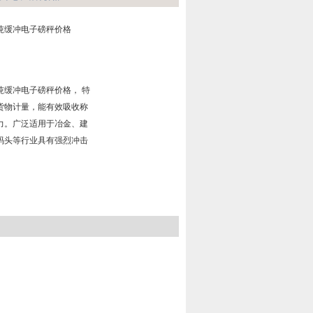
50吨缓冲电子磅秤价格
50吨缓冲电子磅秤价格， 特
货物计量，能有效吸收称
力。广泛适用于冶金、建
码头等行业具有强烈冲击