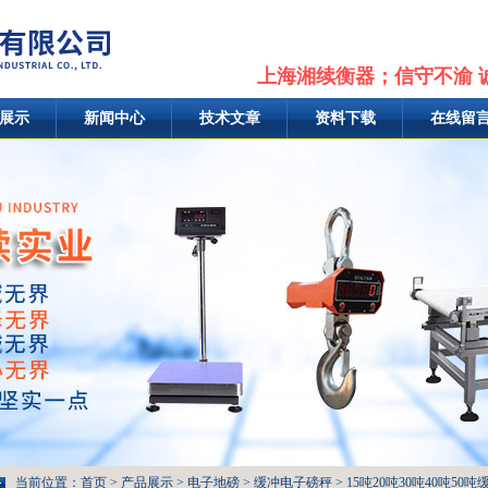
上海湘续衡器；信守不渝 
展示
新闻中心
技术文章
资料下载
在线留
当前位置：
首页
>
产品展示
>
电子地磅
>
缓冲电子磅秤
> 15吨20吨30吨40吨5