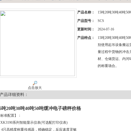
产品名称：
15吨20吨30吨40吨
产品型号：
SCS
更新时间：
2024-07-16
产品特点：
15吨20吨30吨40吨
别使用起吊设备搬运
量过程中货物的冲击
材、仓储货运、内河
的称重场合。
点击放大
产品详细资料：
15吨20吨30吨40吨50吨缓冲电子磅秤价格
【标准配置】：
 XK3190系列智能显示仪表(可选配打印仪表)
◆ 4只高精度称重传感器，精确稳定，反应速度灵敏