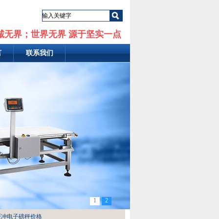
诚无界；世界无界 源于坚实一点
言
联系我们
1
2
0吨缓冲电子磅秤价格