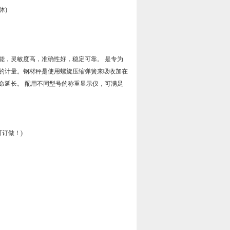
体)
能，灵敏度高，准确性好，稳定可靠。 是专为
的计量。钢材秤是使用螺旋压缩弹簧来吸收加在
命延长。 配用不同型号的称重显示仪，可满足
寸可订做！)