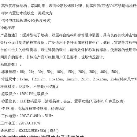
 高强度秤体结构，紧固耐用，表面经喷砂烤漆处理，抗腐性强(可选304不锈钢结构秤
◆ 秤体内置防水接线盒，美观大方
 信号电缆线长10公尺(长度可选)
缓冲电子秤
【产品概述】：缓冲型电子地磅，双层秤台结构和弹簧缓冲装置，具有良好的抗冲击性
冶金行业设计制造的称重设备，广泛适用于各种金属材料在生产，储运，贸易等过程中
秤台的冲击力的特殊衡器，通过弹簧的缓冲，能有效保护称重传感器，使衡器的使用寿
不同用户的要求。非标准产品可根据用户工艺要求，现场情况设计。
【系统参数】：
 标准量程：1吨、2吨、3吨、5吨、10吨、15吨、20吨、30吨、40吨、50吨。
 常规尺寸：1x1m、1.2x1.2m、1.5x1.5m、2mx2m、2x3m、2.5x2.5m、2x4m(特殊尺
 秤体材质：花纹钢、不锈钢(可选配)
 超载保护：150%.FS过载保护
 称重仪表：LED数码显示，清晰易读，去皮、置零功能(可选择打印称重仪表)
 传 感 器：高精度称重传感器，精确稳定
 工作电源：220VAC 49Hz～51Hz
 工作电压：220VAC±10%
 通讯接口：RS232C或RS485(可选配)