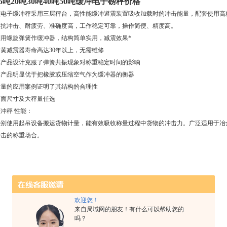
15吨20吨30吨40吨50吨缓冲电子磅秤价格
该电子缓冲秤采用三层秤台，高性能缓冲避震装置吸收加载时的冲击能量，配套使用高
秤抗冲击、耐疲劳、准确度高，工作稳定可靠，操作简便、精度高。
利用螺旋弹簧作缓冲器，结构简单实用，减震效果*
蛋黄减震器寿命高达30年以上，无需维修
本产品设计克服了弹簧共振现象对称重稳定时间的影响
本产品明显优于把橡胶或压缩空气作为缓冲器的衡器
大量的应用案例证明了其结构的合理性
台面尺寸及大秤量任选
冲秤 性能：
特别使用起吊设备搬运货物计量，能有效吸收称量过程中货物的冲击力。广泛适用于冶
冲击的称重场合。
欢迎您！
来自局域网的朋友！有什么可以帮助您的
吗？