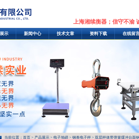
上海湘续衡器；信守不渝 
展示
新闻中心
技术文章
资料下载
在线留
当前位置：
首页
>
产品展示
>
电子地磅
>
钢卷电子秤
> 双层秤体带弹簧缓冲台面