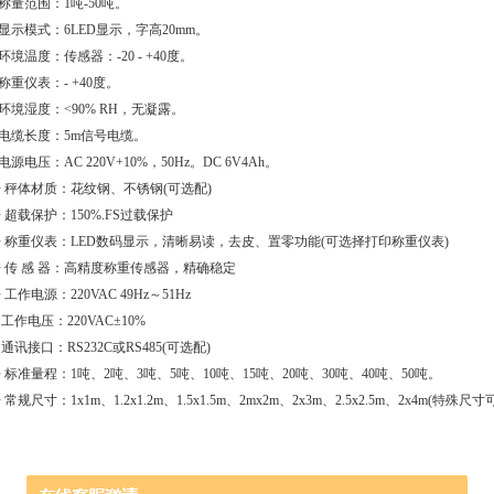
.称量范围：1吨-50吨。
.显示模式：6LED显示，字高20mm。
.环境温度：传感器：-20 - +40度。
.称重仪表：- +40度。
.环境湿度：<90% RH，无凝露。
.电缆长度：5m信号电缆。
.电源电压：AC 220V+10%，50Hz。DC 6V4Ah。
 秤体材质：花纹钢、不锈钢(可选配)
 超载保护：150%.FS过载保护
 称重仪表：LED数码显示，清晰易读，去皮、置零功能(可选择打印称重仪表)
 传 感 器：高精度称重传感器，精确稳定
 工作电源：220VAC 49Hz～51Hz
 工作电压：220VAC±10%
 通讯接口：RS232C或RS485(可选配)
 标准量程：1吨、2吨、3吨、5吨、10吨、15吨、20吨、30吨、40吨、50吨。
 常规尺寸：1x1m、1.2x1.2m、1.5x1.5m、2mx2m、2x3m、2.5x2.5m、2x4m(特殊尺