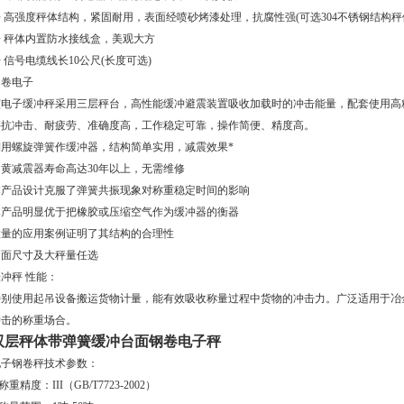
 高强度秤体结构，紧固耐用，表面经喷砂烤漆处理，抗腐性强(可选304不锈钢结构秤
◆ 秤体内置防水接线盒，美观大方
 信号电缆线长10公尺(长度可选)
钢卷电子
该电子缓冲秤采用三层秤台，高性能缓冲避震装置吸收加载时的冲击能量，配套使用高
秤抗冲击、耐疲劳、准确度高，工作稳定可靠，操作简便、精度高。
利用螺旋弹簧作缓冲器，结构简单实用，减震效果*
蛋黄减震器寿命高达30年以上，无需维修
本产品设计克服了弹簧共振现象对称重稳定时间的影响
本产品明显优于把橡胶或压缩空气作为缓冲器的衡器
大量的应用案例证明了其结构的合理性
台面尺寸及大秤量任选
冲秤 性能：
特别使用起吊设备搬运货物计量，能有效吸收称量过程中货物的冲击力。广泛适用于冶
冲击的称重场合。
双层秤体带弹簧缓冲台面钢卷电子秤
电子钢卷秤技术参数：
.称重精度：III（GB/T7723-2002）