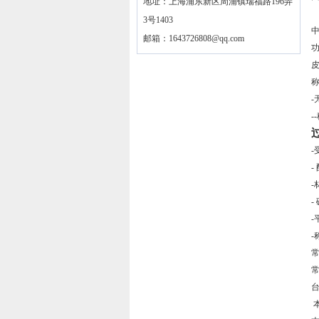
地址：上海浦东新区周浦镇瑞福路196弄
3号1403
邮箱：
1643726808@qq.com
-
-
-
常
常