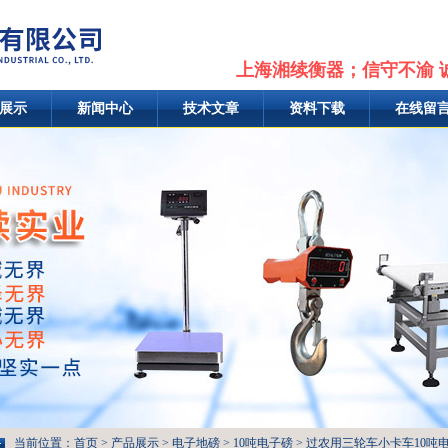
上海湘续衡器；信守不渝 
展示
新闻中心
技术文章
资料下载
在线留
当前位置：
首页
>
产品展示
>
电子地磅
>
10吨电子磅
> 过农用三轮车小卡车10吨