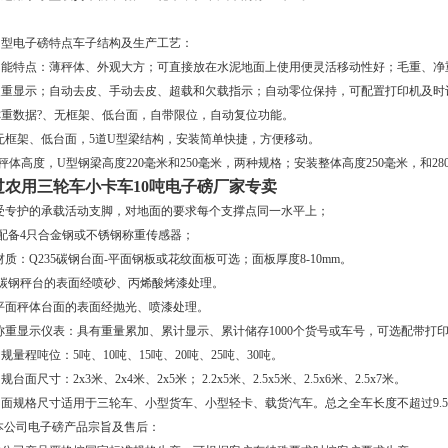
中型电子磅特点车子结构及生产工艺：
功能特点：薄秤体、外观大方；可直接放在水泥地面上使用便灵活移动性好；毛重、净
皮重显示；自动去皮、手动去皮、超载和欠载指示；自动零位保持，可配置打印机及时
称重数据?、无框架、低台面，自带限位，自动复位功能。
-无框架、低台面，5道U型梁结构，安装简单快捷，方便移动。
-秤体高度，U型钢梁高度220毫米和250毫米，两种规格；安装整体高度250毫米，和2
过农用三轮车小卡车10吨电子磅厂家专卖
-受专护的承载活动支脚，对地面的要求每个支撑点同一水平上；
 配备4只合金钢或不锈钢称重传感器；
材质：Q235碳钢台面-平面钢板或花纹面板可选；面板厚度8-10mm。
- 碳钢秤台的表面经喷砂、丙烯酸烤漆处理。
-平面秤体台面的表面经抛光、喷漆处理。
-称重显示仪表：具有重量累加、累计显示、累计储存1000个货号或车号，可选配带打
规量程吨位：5吨、10吨、15吨、20吨、25吨、30吨。
规台面尺寸：2x3米、2x4米、2x5米； 2.2x5米、2.5x5米、2.5x6米、2.5x7米。
台面规格尺寸适用于三轮车、小型货车、小型轻卡、载货汽车。总之全车长度不超过9.
本公司电子磅产品宗旨及售后：