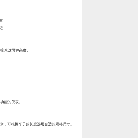
重
记
80毫米这两种高度。
印功能的仪表
。
5米，可根据车子的长度选用合适的规格尺寸。