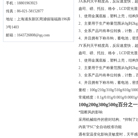
JA系列天平精度高，反应速度快，
手机：18801963923
盎司、磅、托拉、格令，LCD背光
传真：86-021-58152877
1、使用金属底板，塑料上壳，结构
地址：上海浦东新区周浦镇瑞福路196弄
2、主要用于生产称量范围从0g到2kg以
3号1403
3、全系产品均有单位转换，计数，
邮箱：
1643726808@qq.com
4、并且拥有下称吊钩，蓄电池，密
JY系列天平精度高，反应速度快，
盎司、磅、托拉、格令，LCD背光
1、使用金属底板，塑料上壳，结构
2、主要用于生产称量范围从0g到2kg以
3、全系产品均有单位转换，计数，
4、并且拥有下称吊钩，蓄电池，密
量程：100g/210g/310g/510g/610g/1000g
常规精度：0.1g/0.01g/0.001g/0.0001g/
100g200g300g500g百分
*阻断风的影响
采用机械组件的密封结构、*抑制了
内装“PSC”全自动校准功能
遇有室温变化影响灵敏度时，天平感